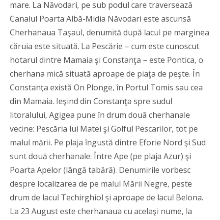
mare. La Năvodari, pe sub podul care traversează
Canalul Poarta Albă-Midia Năvodari este ascunsă
Cherhanaua Taşaul, denumită după lacul pe marginea
căruia este situată. La Pescărie – cum este cunoscut
hotarul dintre Mamaia şi Constanţa – este Pontica, o
cherhana mică situată aproape de piaţa de peşte. În
Constanţa există On Plonge, în Portul Tomis sau cea
din Mamaia. Ieşind din Constanţa spre sudul
litoralului, Agigea pune în drum două cherhanale
vecine: Pescăria lui Matei şi Golful Pescarilor, tot pe
malul mării. Pe plaja îngustă dintre Eforie Nord şi Sud
sunt două cherhanale: Între Ape (pe plaja Azur) şi
Poarta Apelor (lângă tabără). Denumirile vorbesc
despre localizarea de pe malul Mării Negre, peste
drum de lacul Techirghiol şi aproape de lacul Belona.
La 23 August este cherhanaua cu acelaşi nume, la