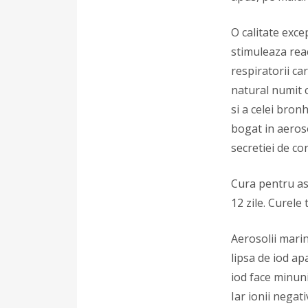
O calitate exce
stimuleaza reac
respiratorii ca
natural numit c
si a celei bron
bogat in aeros
secretiei de co
Cura pentru ast
12 zile. Curele
Aerosolii marin
lipsa de iod ap
iod face minuni
Iar ionii nega