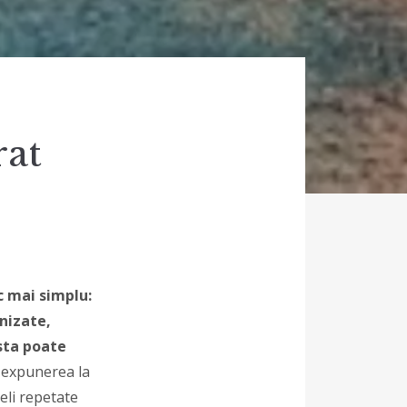
rat
c mai simplu:
onizate,
sta poate
 expunerea la
eli repetate