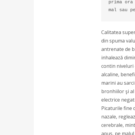
prima ora
mal sau p
Calitatea supe
din spuma valur
antrenate de br
inhalează dimin
contin niveluri
alcaline, benef
marini au sarcin
bronhiilor şi a
electrice negat
Picaturile fine 
nazale, regleaz
cerebrale, mint
apus, pe malul 