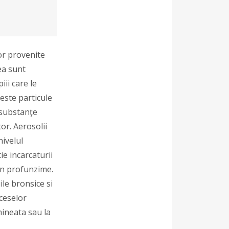
or provenite
ea sunt
iii care le
este particule
e substanţe
or. Aerosolii
nivelul
ie incarcaturii
 in profunzime.
ile bronsice si
oceselor
mineata sau la