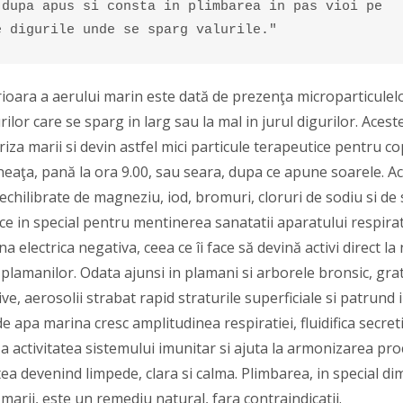
 dupa apus si consta in plimbarea in pas vioi pe 

e digurile unde se sparg valurile."
rioara a aerului marin este dată de prezenţa microparticulel
ilor care se sparg in larg sau la mal in jurul digurilor. Acest
iza marii si devin astfel mici particule terapeutice pentru cop
eaţa, pană la ora 9.00, sau seara, dupa ce apune soarele. Ac
 echilibrate de magneziu, iod, bromuri, cloruri de sodiu si d
ice in special pentru mentinerea sanatatii aparatului respirat
a electrica negativa, ceea ce îi face să devină activi direct la 
l plamanilor. Odata ajunsi in plamani si arborele bronsic, grat
ive, aerosolii strabat rapid straturile superficiale si patrund
de apa marina cresc amplitudinea respiratiei, fluidifica secreti
a activitatea sistemului imunitar si ajuta la armonizarea pr
ea devenind limpede, clara si calma. Plimbarea, in special di
marii, este un remediu natural, fara contraindicatii.