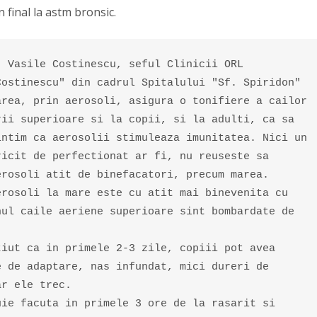
n final la astm bronsic.
. Vasile Costinescu, seful Clinicii ORL 

Costinescu" din cadrul Spitalului "Sf. Spiridon" 

area, prin aerosoli, asigura o tonifiere a cailor 

rii superioare si la copii, si la adulti, ca sa

intim ca aerosolii stimuleaza imunitatea. Nici un

ricit de perfectionat ar fi, nu reuseste sa 

erosoli atit de binefacatori, precum marea. 

erosoli la mare este cu atit mai binevenita cu 

nul caile aeriene superioare sint bombardate de

tiut ca in primele 2-3 zile, copiii pot avea 

e de adaptare, nas infundat, mici dureri de 

r ele trec. 

uie facuta in primele 3 ore de la rasarit si 
