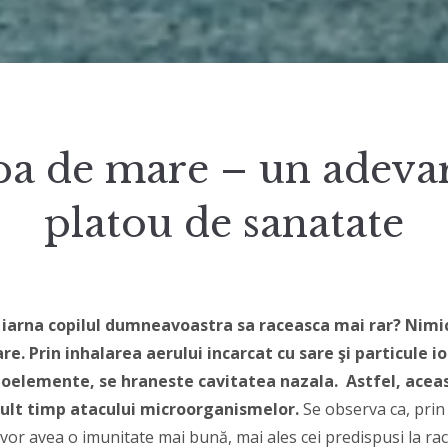
a de mare – un adeva
platou de sanatate
la iarna copilul dumneavoastra sa raceasca mai rar? Nimi
e. Prin inhalarea aerului incarcat cu sare şi particule i
goelemente, se hraneste cavitatea nazala. Astfel, acea
ult timp atacului microorganismelor.
Se observa ca, prin
i vor avea o imunitate mai bună, mai ales cei predispusi la rac