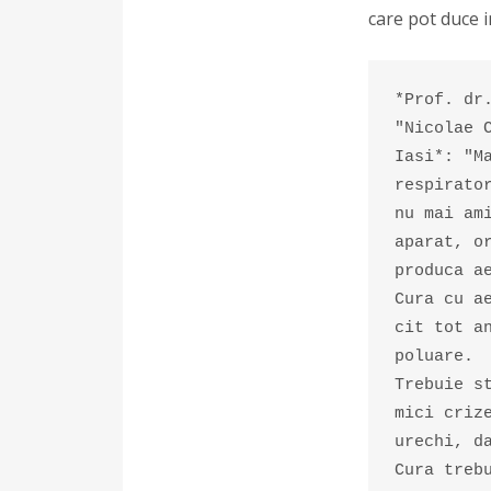
care pot duce i
*Prof. dr
"Nicolae 
Iasi*: "M
respirato
nu mai am
aparat, o
produca a
Cura cu a
cit tot a
poluare.

Trebuie s
mici criz
urechi, da
Cura treb