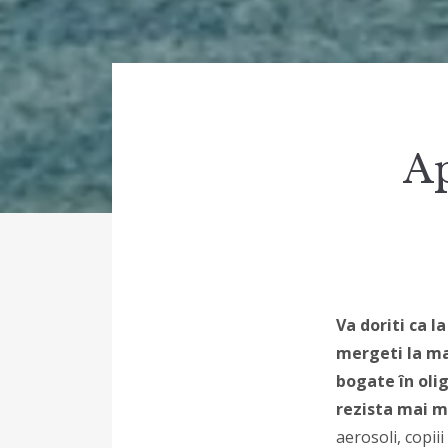
Ap
Va doriti ca 
mergeti la mar
bogate în oli
rezista mai m
aerosoli, copii