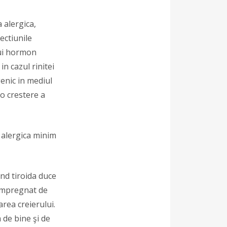
 alergica,
ectiunile
nui hormon
in cazul rinitei
genic in mediul
o crestere a
 alergica minim
and tiroida duce
i impregnat de
rea creierului.
 de bine şi de