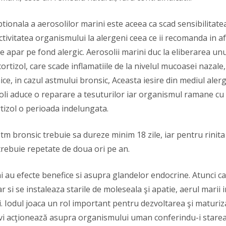
ptionala a aerosolilor marini este aceea ca scad sensibilitatea
tivitatea organismului la alergeni ceea ce ii recomanda in af
re apar pe fond alergic. Aerosolii marini duc la eliberarea u
ortizol, care scade inflamatiile de la nivelul mucoasei nazale, 
hice, in cazul astmului bronsic, Aceasta iesire din mediul aler
oli aduce o reparare a tesuturilor iar organismul ramane cu 
rtizol o perioada indelungata.
m bronsic trebuie sa dureze minim 18 zile, iar pentru rinita
 trebuie repetate de doua ori pe an.
i au efecte benefice si asupra glandelor endocrine. Atunci c
ar si se instaleaza starile de moleseala şi apatie, aerul mari
. Iodul joaca un rol important pentru dezvoltarea şi maturiza
tivi acţionează asupra organismului uman conferindu-i starea